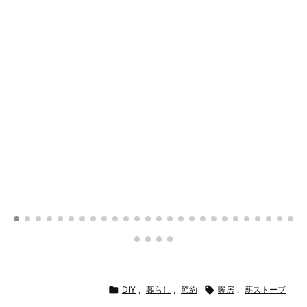

DIY
,
暮らし
,
節約

暖房
,
薪ストーブ