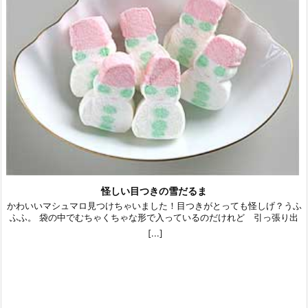
怪しい目つきの雪だるま
かわいいマシュマロ見つけちゃいました！目つきがとっても怪しげ？うふ
ふふ。 袋の中でむちゃくちゃな形で入っているのだけれど 引っ張り出
してぷにぷにさわると だいたい形がもどります。 でもよく見ると 目
[...]
が無かったり裏表で顔が違ったりしています。（スペイン製・2005年11
月セイジョウ石井で購入） 「雪だるま クリスマスプレゼント納品急
ぐ！」で使用しました。 （上のお皿はジャバザハットではありません。
おほほ。）