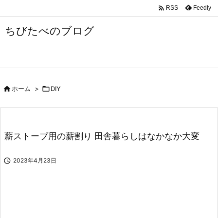


Feedly
RSS
メニュ
ちびたべのブログ

サイド

前へ


ホーム
>

DIY
次へ

検索
薪ストーブ用の薪割り 田舎暮らしはなかなか大変

2023年4月23日