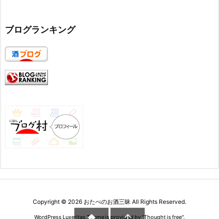
ブログランキング
Copyright ©
2026
おたべのお酒三昧
All Rights Reserved.


WordPress Luxeritas Theme is provided by "
Thought is free
".