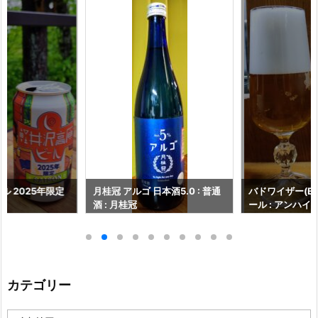
本酒5.0 : 普通
バドワイザー(Budweiser) : ビ
モンテゴーサ(Mont
ール : アンハイザー ブッシュ イ
ワイン : スペイ
ンベブ
カテゴリー
カ