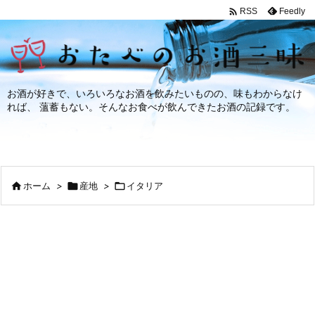

Feedly
RSS
お酒が好きで、いろいろなお酒を飲みたいものの、味もわからなけ
れば、 薀蓄もない。そんなお食べが飲んできたお酒の記録です。

ホーム
>

産地
>

イタリア