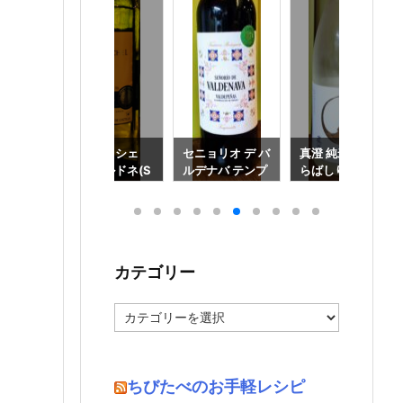
ーサ(M
サン ミッシェ
セニョリオ デ バ
真澄 純米吟醸 あ
) : 赤
ル シャルドネ(S
ルデナバ テンプ
らばしり : 純米
 スペイ
t. Michel Chard
ラニーリョ(Señ
吟醸 : 宮坂醸造
onnay) : 白ワイ
orío de Valden
ン : スペイン
ava Tempranill
o) : 赤ワイン : ス
ペイン
カテゴリー
カ
テ
ゴ
リ
ー
ちびたべのお手軽レシピ