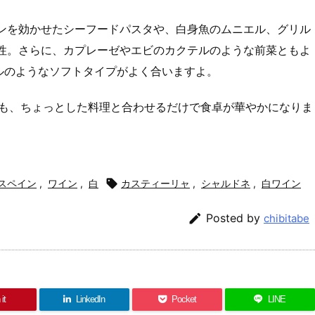
ンを効かせたシーフードパスタや、白身魚のムニエル、グリル
性。さらに、カプレーゼやエビのカクテルのような前菜ともよ
ルのようなソフトタイプがよく合いますよ。
ても、ちょっとした料理と合わせるだけで食卓が華やかになりま
スペイン
,
ワイン
,
白

カスティーリャ
,
シャルドネ
,
白ワイン

Posted by
chibitabe
it
LinkedIn
Pocket
LINE