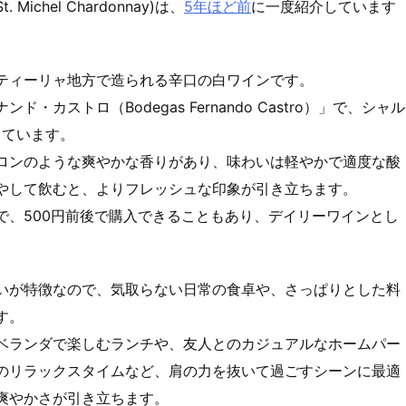
ichel Chardonnay)は、
5年ほど前
に一度紹介しています
。
ティーリャ地方で造られる辛口の白ワインです。
・カストロ（Bodegas Fernando Castro）」で、シャル
しています。
軽井沢高原ビー
月桂冠 アルゴ 日
バドワイザー(B
モンテゴ
ロンのような爽やかな香りがあり、味わいは軽やかで適度な酸
ル 2025年限定
本酒5.0 : 普通酒
udweiser) : ビ
ontegoza
やして飲むと、よりフレッシュな印象が引き立ちます。
: 月桂冠
ール : アンハイ
ワイン :
ザー ブッシュ イ
ン
で、500円前後で購入できることもあり、デイリーワインとし
ンベブ
いが特徴なので、気取らない日常の食卓や、さっぱりとした料
す。
ベランダで楽しむランチや、友人とのカジュアルなホームパー
のリラックスタイムなど、肩の力を抜いて過ごすシーンに最適
爽やかさが引き立ちます。