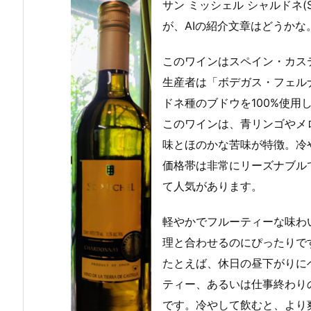
サン ミッシェル シャルドネ(St. M
が、AIの紹介文章はどうかな
このワインはスペイン・カス
生産者は「ボデガス・フェルナンド
ドネ種のブドウを100%使用
醸 あ
ゴールドスター
フォルトゥナー
メルシャン エブ
このワインは、青リンゴやメ
純米
(GOLD STAR):
ト カベルネ ソー
リィ白(Mercian
味とほのかな苦味が特徴。冷
醸造
第3のビール:サ
ヴィニヨン スペ
Every White):
ッポロビール
リウール(Fortun
白ワイン:メルシ
価格帯は非常にリーズナブル
atto Cabernet
ャン
Sauvignon Sup
て人気があります。
erior):赤ワイン:
チリ
軽やかでフルーティーな味わ
理と合わせるのにぴったりで
たとえば、休日の昼下がりに
ティー、あるいは仕事終わり
です。冷やして飲むと、より