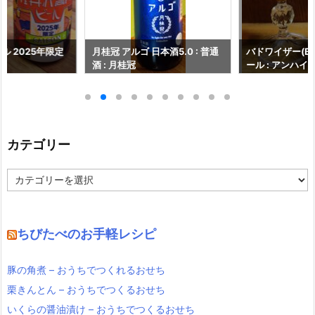
ル 2025年限定
月桂冠 アルゴ 日本酒5.0 : 普通
バドワイザー(Budw
酒 : 月桂冠
ール : アンハイ
ンベブ
カテゴリー
カ
テ
ゴ
リ
ー
ちびたべのお手軽レシピ
豚の角煮 – おうちでつくれるおせち
栗きんとん – おうちでつくるおせち
いくらの醤油漬け – おうちでつくるおせち