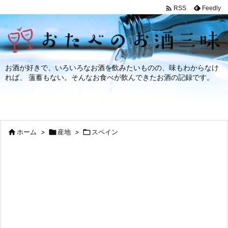

Feedly
RSS
お酒が好きで、いろいろなお酒を飲みたいものの、味もわからなけ
れば、 薀蓄もない。そんなお食べが飲んできたお酒の記録です。

ホーム
>

産地
>

スペイン