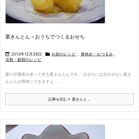
栗きんとん – おうちでつくるおせち

2013年12月28日

お節のレシピ
,
箸休め・おつまみ
,
豆類・穀類のレシピ
栗の甘露煮を使って作る栗きんとんです。 おせちには欠かせない栗き
んとんが簡単にできますよ。 ...
記事を読む
栗きんと ...