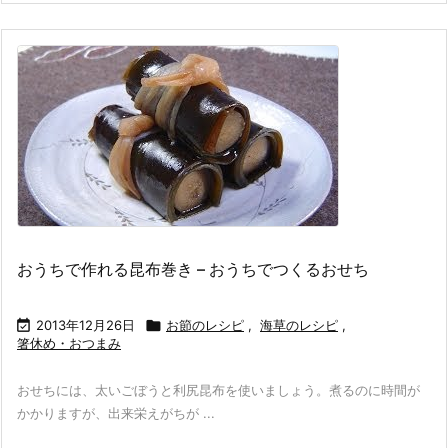
おうちで作れる昆布巻き – おうちでつくるおせち

2013年12月26日

お節のレシピ
,
海草のレシピ
,
箸休め・おつまみ
おせちには、太いごぼうと利尻昆布を使いましょう。煮るのに時間が
かかりますが、出来栄えがちが ...