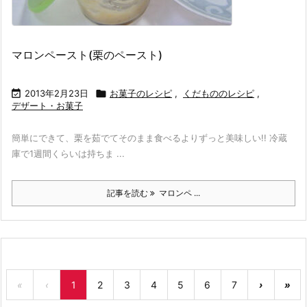
マロンペースト(栗のペースト)

2013年2月23日

お菓子のレシピ
,
くだもののレシピ
,
デザート・お菓子
簡単にできて、栗を茹でてそのまま食べるよりずっと美味しい!! 冷蔵
庫で1週間くらいは持ちま ...
記事を読む
マロンペ ...
«
‹
1
2
3
4
5
6
7
›
»