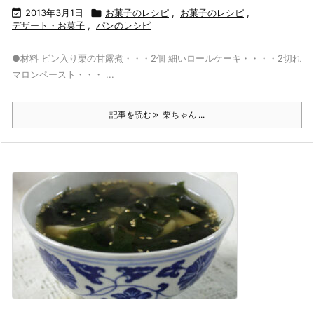

2013年3月1日

お菓子のレシピ
,
お菓子のレシピ
,
デザート・お菓子
,
パンのレシピ
●材料 ビン入り栗の甘露煮・・・2個 細いロールケーキ・・・・2切れ
マロンペースト・・・ ...
記事を読む
栗ちゃん ...