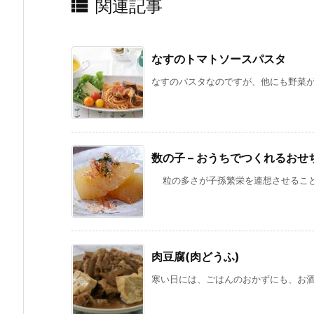

関連記事
なすのトマトソースパスタ
なすのパスタなのですが、他にも野菜がた
数の子 – おうちでつくれるおせ
粒の多さが子孫繁栄を連想させることか
肉豆腐(肉どうふ)
寒い日には、ごはんのおかずにも、お酒の