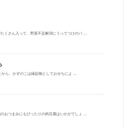
くさん入って、野菜不足解消にうってつけのパ ...
ち
ら、かずのこは縁起物としておせちによ ...
おつまみにもぴったりの肉豆腐はいかがでしょ ...