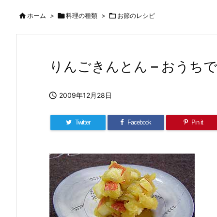

ホーム
>

料理の種類
>

お節のレシピ
りんごきんとん – おうち

2009年12月28日
Twitter
Facebook
Pin it
(弐の重) – おうちでつくれるおせち
おせちの詰め方(壱の重) – お