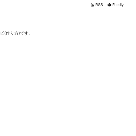

Feedly
RSS
(作り方)です。