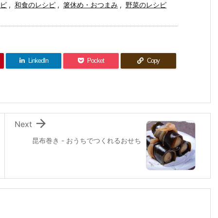
ピ
,
和食のレシピ
,
箸休め・おつまみ
,
野菜のレシピ
LinkedIn
Pocket
Copy

Next
昆布巻き - おうちでつくれるおせち