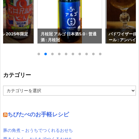
ル 2025年限定
月桂冠 アルゴ 日本酒5.0 : 普通
バドワイザー(Budw
酒 : 月桂冠
ール : アンハイ
ンベブ
カテゴリー
カ
テ
ゴ
リ
ー
ちびたべのお手軽レシピ
豚の角煮 – おうちでつくれるおせち
栗きんとん – おうちでつくるおせち