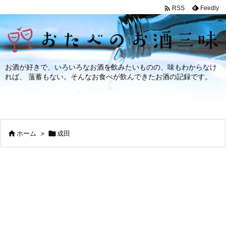

Feedly
RSS
お酒が好きで、いろいろなお酒を飲みたいものの、味もわからなけ
れば、 薀蓄もない。そんなお食べが飲んできたお酒の記録です。

ホーム
>

成田