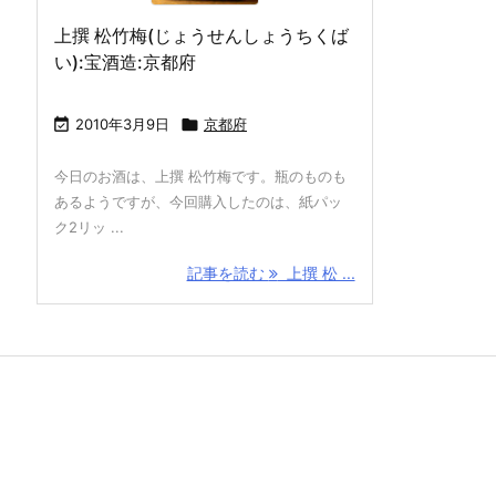
上撰 松竹梅(じょうせんしょうちくば
い):宝酒造:京都府

2010年3月9日

京都府
今日のお酒は、上撰 松竹梅です。瓶のものも
あるようですが、今回購入したのは、紙パッ
ク2リッ ...
記事を読む
上撰 松 ...