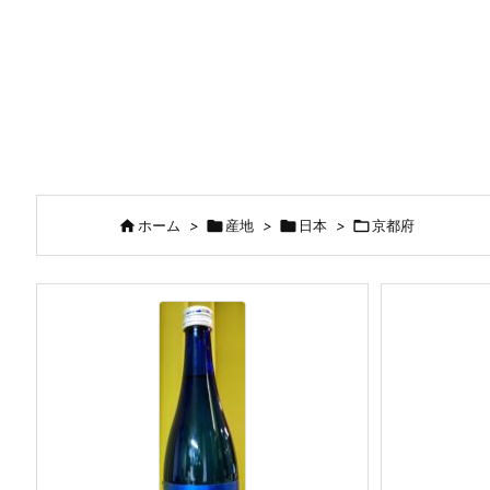

ホーム
>

産地
>

日本
>

京都府