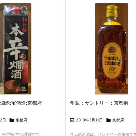
燗酒:宝酒造:京都府
角瓶：サントリー：京都府
月2日

京都府

2010年3月11日

京都府
、松竹梅 本辛燗酒です。
今日のお酒は、サントリーの角瓶で