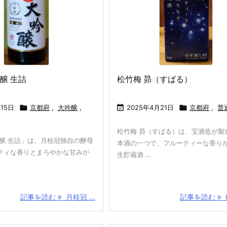
醸 生詰
松竹梅 昴（すばる）
真澄 純米吟醸 あ
ゴールドスター
フォルトゥナー
メルシャ
らばしり : 純米
(GOLD STAR):
ト カベルネ ソー
リィ白(Me
吟醸 : 宮坂醸造
第3のビール:サ
ヴィニヨン スペ
Every Wh
月15日

京都府
,
大吟醸
,

2025年4月21日

京都府
,
普
ッポロビール
リウール(Fortun
白ワイン
atto Cabernet
ャン
松竹梅 昴（すばる）は、宝酒造が製
Sauvignon Sup
吟醸 生詰」は、月桂冠独自の酵母
本酒の一つで、フルーティーな香り
erior):赤ワイン:
ティな香りとまろやかな甘みが
チリ
生貯蔵酒 ...
記事を読む
月桂冠 ...
記事を読む
松