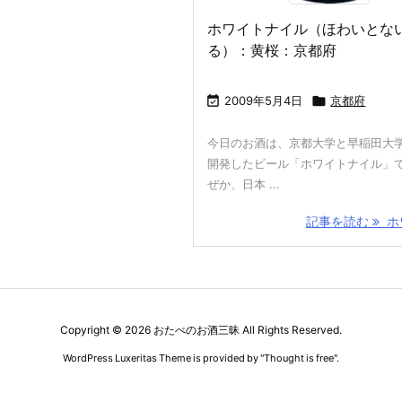
ホワイトナイル（ほわいとな
る）：黄桜：京都府

2009年5月4日

京都府
今日のお酒は、京都大学と早稲田大
開発したビール「ホワイトナイル」
ぜか、日本 ...
記事を読む
ホワ
Copyright ©
2026
おたべのお酒三昧
All Rights Reserved.
WordPress Luxeritas Theme is provided by "
Thought is free
".