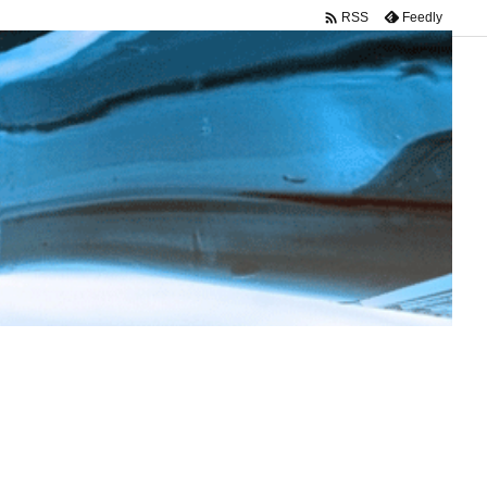

Feedly
RSS