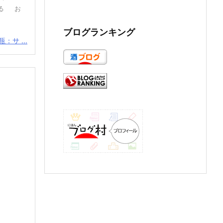
る お
ブログランキング
：サ ...