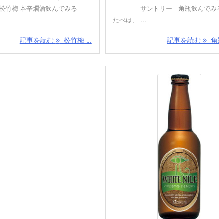
本辛燗酒飲んでみる
サントリー 角瓶飲んでみ
たべは、 ...
記事を読む
松竹梅 ...
記事を読む
角瓶