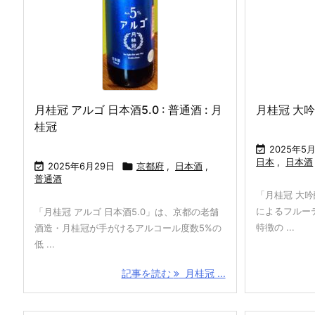
月桂冠 アルゴ 日本酒5.0 : 普通酒 : 月
月桂冠 大吟
(B
モンテゴーサ(M
サン ミッシェ
セニョリオ デ バ
桂冠
: ビ
ontegoza) : 赤
ル シャルドネ(S
ルデナバ テンプ
ハイ
ワイン : スペイ
t. Michel Chard
ラニーリョ(Señ

2025年5
ュ イ
ン
onnay) : 白ワイ
orío de Valden
日本
,
日本酒

2025年6月29日

京都府
,
日本酒
,
ン : スペイン
ava Tempranill
普通酒
o) : 赤ワイン : ス
「月桂冠 大
ペイン
によるフルー
「月桂冠 アルゴ 日本酒5.0」は、京都の老舗
特徴の ...
酒造・月桂冠が手がけるアルコール度数5%の
低 ...
記事を読む
月桂冠 ...