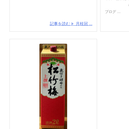
松竹梅 
ブログ ...
記事を読む
月桂冠 ...