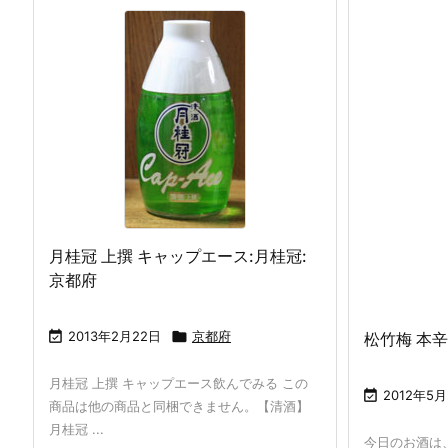
月桂冠 上撰 キャップエース:月桂冠:
京都府

2013年2月22日

京都府
松竹梅 本辛
月桂冠 上撰 キャップエース飲んでみる この

2012年5
商品は他の商品と同梱できません。【清酒】
月桂冠 ...
今日のお酒は