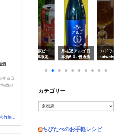
ン エブ
軽井沢高原ビー
月桂冠 アルゴ 日
バドワイザー(B
rcian
ル 2025年限定
本酒5.0 : 普通酒
udweiser) : ビ
ite):
: 月桂冠
ール : アンハイ
通酒
:メルシ
ザー ブッシュ イ
ンベブ
造する日
が特徴の
カテゴリー
カ
テ
ゴ
竹梅 ...
リ
ー
ちびたべのお手軽レシピ